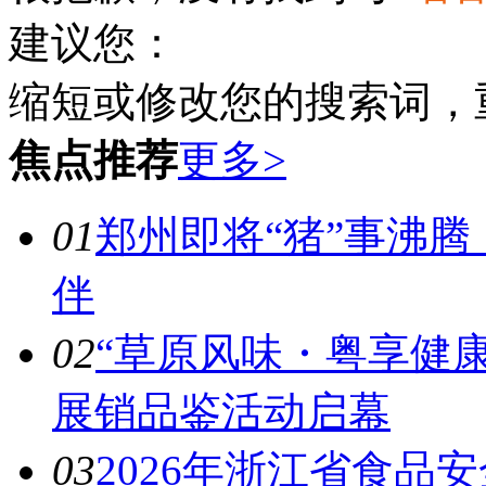
建议您：
缩短或修改您的搜索词，
焦点推荐
更多>
01
郑州即将“猪”事沸腾
伴
02
“草原风味・粤享健
展销品鉴活动启幕
03
2026年浙江省食品