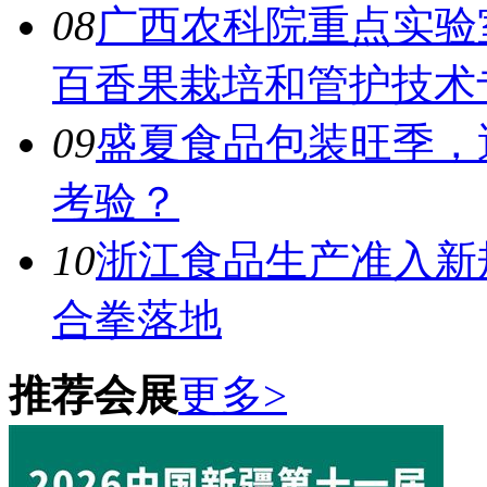
08
广西农科院重点实验
百香果栽培和管护技术
09
盛夏食品包装旺季，
考验？
10
浙江食品生产准入新规
合拳落地
推荐会展
更多>