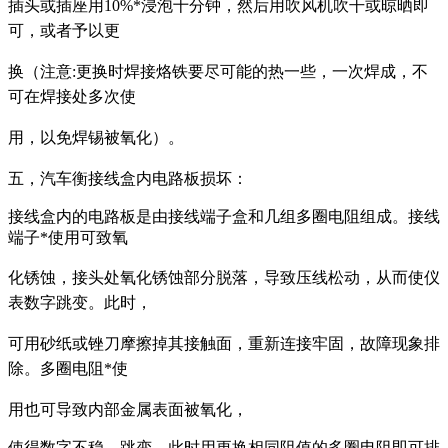
插头或插座
用10%*浸泡十分钟，然后用吹风机吹干或晾晒即
可，或者予以更
换（注意:更换时焊接烙
铁要尽可能的热一些，一次焊成，不
可在焊接处多次使
用，以免焊锡被氧化）。
五，汽车衡接线盒内电路板损坏：
接线盒内的电路板是由接线端子盒和几组多圈电阻组成。接线
端子*使用可致氧
化锈蚀，接
头处氧化锈蚀部分脱落，导致压线松动，从而使仪
表数字跳变。此时，
可用砂纸或锉刀摩擦掉
其接触面，重新连接牢固，故障现象排
除。多圈电阻*使
用也可导致内部金属表面被氧化，
使得数字不稳、跳变，此时用更换相同阻值的多圈电阻即可排