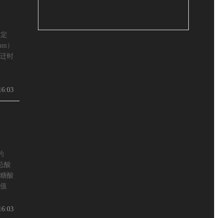
）定
nm）
迁时
16:03
的
总酸
糖酸
值
16:03