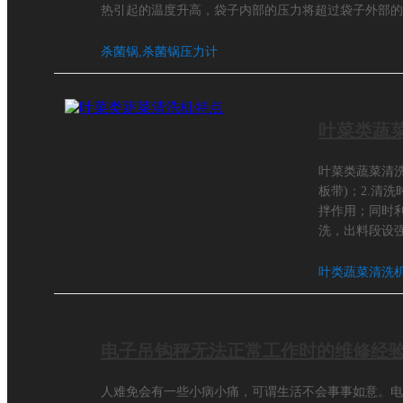
热引起的温度升高，袋子内部的压力将超过袋子外部的
反压，也就是说，压缩空气会增加通过锅
杀菌锅,杀菌锅压力计
叶菜类蔬
叶菜类蔬菜清洗
板带)；2.清洗
拌作用；同时
洗，出料段设
轴承座；6.槽
中排放；8.
叶类蔬菜清洗机
电子吊钩秤无法正常工作时的维修经
人难免会有一些小病小痛，可谓生活不会事事如意。电