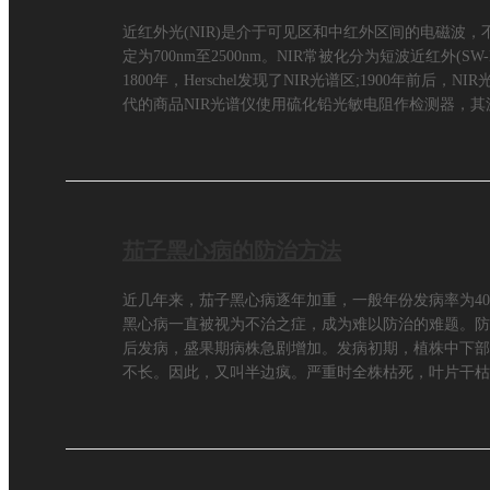
近红外光(NIR)是介于可见区和中红外区间的电磁波
定为700nm至2500nm。NIR常被化分为短波近红外(SW-NI
1800年，Herschel发现了NIR光谱区;1900年前后
代的商品NIR光谱仪使用硫化铅光敏电阻作检测器，其
茄子黑心病的防治方法
近几年来，茄子黑心病逐年加重，一般年份发病率为40
黑心病一直被视为不治之症，成为难以防治的难题。防
后发病，盛果期病株急剧增加。发病初期，植株中下部
不长。因此，又叫半边疯。严重时全株枯死，叶片干枯
病。二、发病条件。茄子黄萎发病较