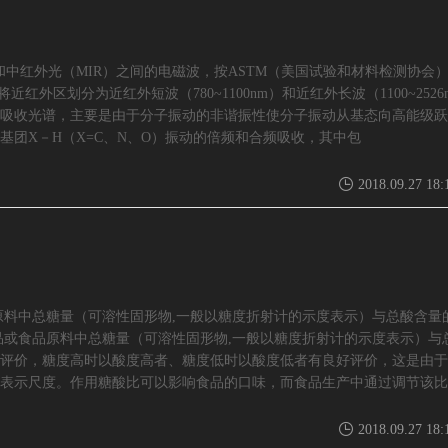
（ⅥS）和中红外光（MIR）之间的电磁波，按ASTM（美国试验和材料检测协会
近红外区划分为近红外短波（780~1100nm）和近红外长波（1100~2526
吸收光谱，主要是由于分子振动的非谐振性使分子振动从基态向高能级跃
团X－H（X=C、N、O）振动的倍频和合频吸收，其中包
2018.09.27 18:
食品或食品原料中总糖量（可溶性固形物,一般以糖度折射计的示度表示）与总酸含量
比，是指食品或食品原料中总糖量（可溶性固形物,一般以糖度折射计的示度表示）与
评价，糖度高时以酸度高者、糖度低时以酸度低者有良好评价，这是由于
表示尺度。作用糖酸比可以影响食品的口味，而食品生产中通过调节该比
2018.09.27 18: