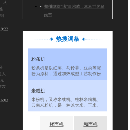
。从
育项目
郑州即将“猪”事沸腾，2026世界猪
准，
肉节
钢
19:22
热搜词条
粉条机
分
粉条机是以红薯、马铃薯、豆类等淀
粉为原料，通过加热成型工艺制作粉
是人
条、粉
光
在农
米粉机
米粉机，又称米线机、桂林米粉机、
16:03
云南米粉机，是一种以大米、玉米、
红薯等
揉面机
和面机