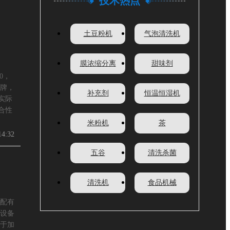
技术热点
土豆粉机
气泡清洗机
膜浓缩分离
甜味剂
0，
牌，
补充剂
恒温恒湿机
实际
合性
米粉机
茶
14:32
五谷
清洗杀菌
清洗机
食品机械
配有
设备
于加