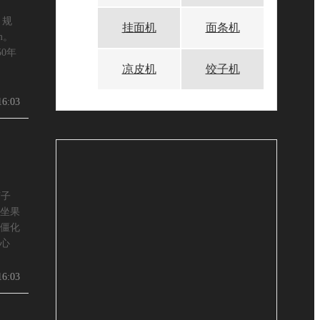
）规
挂面机
面条机
m。
50年
凉皮机
饺子机
16:03
茄子
坐果
僵化
心
16:03