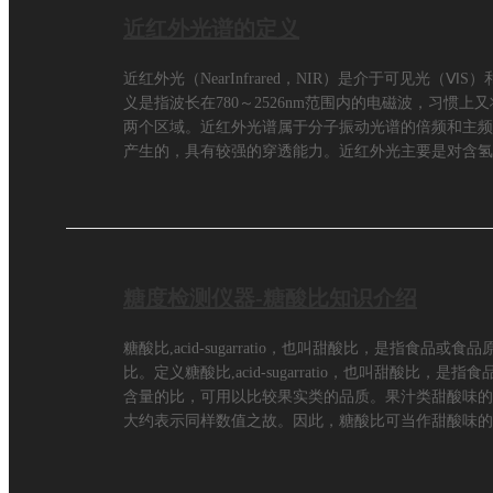
近红外光谱的定义
近红外光（NearInfrared，NIR）是介于可见光
义是指波长在780～2526nm范围内的电磁波，习惯上又将
两个区域。近红外光谱属于分子振动光谱的倍频和主频
产生的，具有较强的穿透能力。近红外光主要是对含氢基
糖度检测仪器-糖酸比知识介绍
糖酸比,acid-sugarratio，也叫甜酸比，是指
比。定义糖酸比,acid-sugarratio，也叫甜酸
含量的比，可用以比较果实类的品质。果汁类甜酸味的
大约表示同样数值之故。因此，糖酸比可当作甜酸味的