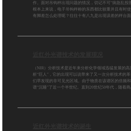
作。面对吊钩秤出现问题的情况，切记不可“病急乱投
根本上来说，电子吊钩秤称的东西都比较重并且有时使
有脚差怎么处理呢？往往十有八九是出现误差的秤台面
板，从而导致了坍塌，甚至有更甚的
近红外光谱技术的发展现况
（NIR）分析技术是近年来分析化学领域迅猛发展的
析“巨人”，它的出现可以说带来了又一次分析技术的革命
们早发现的非可见光区域。由于物质在该谱区的倍频和
谱“沉睡”了近一个半世纪。直到20世纪50年代，随着
副产品分析中得
近红外光谱技术的诞生