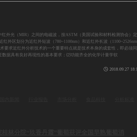
ⅥS）和中红外光（MIR）之间的电磁波，按ASTM（美国试验和材料检测协会）
红外区划分为近红外短波（780~1100nm）和近红外长波（1100~2526n
术要求近红外分析技术的一个重要特点就是技术本身的成套性，即必须同
证数据具有良好再现性的基本要求；⑵功能齐全的化学计量学软
2018.09.27 18:
国内新闻
行业报告
市场分析
食品科技
分析标准
院桂林分院“玖香丹霞”葡萄获评全国早熟葡萄消