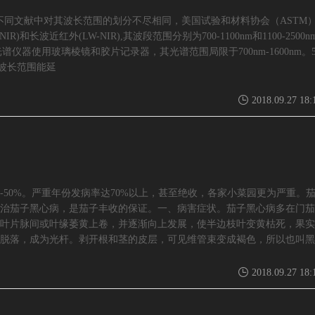
，不同文献中对其波长范围的划分不尽相同，美国试验和材料协会（ASTM
R)和长波近红外(LW-NIR),其波段范围分别为700-1100nm和1100-2500n
，NIR光谱仪器使用玻璃棱镜和胶片记录器，其光谱范围局限于700nm-1600nm。
波长范围能延
2018.09.27 18:
-50%。严重年份发病率达70%以上，甚至绝收，各家小菜园更为严重。
治茄子黑心病，是茄子丰收的保证。一、病害症状。茄子黑心病多在门茄
叶片脉间或叶缘萎黄上卷，并逐渐向上发展，使半边枝叶变黄枯死，果实
脱落，成为光杆。剥开根和茎的皮层，可见维管束变成褐色，所以也叫黑
2018.09.27 18: