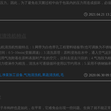
压力。因此，为了避免在灭菌过程中由于包装内的压力而造成损坏，必须
2021.04.21 13:
菜清洗机特点
机清洗机性能特点：1.网带为白色带孔工程塑料链板带(也可调换为不锈
时间：0.5~10min(变频调速)；3.清洗原理：原料浸泡在水中，通入空气起
利用气泡附着在原料表面时产生的空穴，达到去泥去污目的；4.气泡段为
强力喷淋作为精洗，清洗水可逐级循环使用以节约用水；5.采用不锈钢轴
体底部为2°倾斜面，槽体侧面设置手孔，残渣清理方便；7.整机溢流水、污
可根据具体工艺要求增加去毛发装置；叶菜类蔬菜清洗机介绍特
,净菜加工设备,气泡清洗机,果蔬清洗机,毛
2020.06.30 09:
验
子吊钩秤也是如此，在平常，它难免会出现一些问题。生病了就不能正常