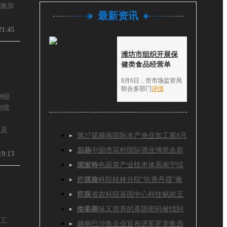
施加
最新资讯
21:45
潍坊市组织开展保
健类食品经营单
8月6日，市市场监管局
联合多部门
详情
钢链
到搅
粗
承及
第27届越南国际水产渔业加工展8月
水集
启幕
2026中国杏花村国际酒业博览会新
19:13
闻发布
国家特色蔬菜产业技术体系南宁综
合试验
广西农科院桂林分院“玖香丹霞”葡
萄获
广东省农科院基因中心科技赋能五
指毛桃
生菜美味又营养的基因密码被找到
工
越南巴沙鱼企业宣布进军罗非鱼选