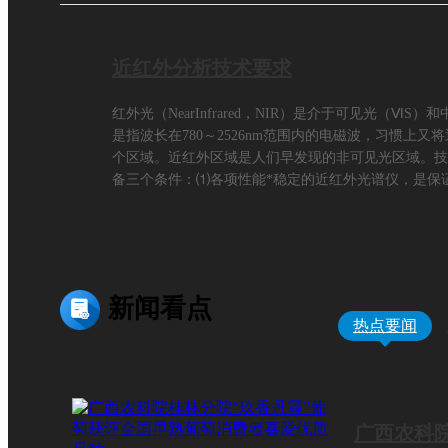
近红外分析技术要求
红外光（NearInfrared，NIR）是介于可见光（
是指波长在780～2526nm范围内的电磁波，习惯上又将近
个区域。近红外区域是人们早发现的非可见光区域。技
备三个条件：⑴各项性能*稳定的近红外光谱仪，是保
新闻看点
热点要闻
广西农科