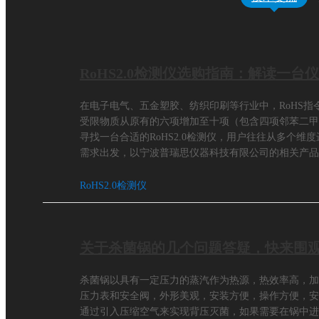
RoHS2.0检测仪选购指南：解读一台
在电子电气、五金塑胶、纺织印刷等行业中，RoHS指令
受限物质从原有的六项增加至十项（包含四项邻苯二甲
寻找一台合适的RoHS2.0检测仪，用户往往从多个
需求出发，以宁波普瑞思仪器科技有限公司的相关产品为
能较好的Ro
RoHS2.0检测仪
关于杀菌锅的几个问题答疑，快来围
杀菌锅以具有一定压力的蒸汽作为热源，热效率高，加
压力表和安全阀，外形美观，安装方便，操作方便，安
通过引入压缩空气来实现背压灭菌，如果需要在锅中进