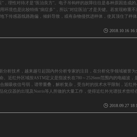
医”，理性对待才是“医治良方”。电子吊钩秤的故障往往是各种原因造成的
用环境也是比较特殊“病症多”，所以“对症医治”才是关键。若发现称重不
地下传感器线路跑偏，倾斜导致，或有杂物侵扰进秤体，使其顶住了秤体
2018.10.16 16:
高新分析技术，越来越引起国内外分析专家的注目，在分析化学领域被誉为
。近红外区域按ASTM定义是指波长在780～2526nm范围内的电磁波，
合频吸收信号弱，谱带重叠，解析复杂，受当时的技术水平限制，近红外
商品化仪器的出现及Norris等人所做的大量工作，使得近红外光谱技术曾经
2018.09.27 18: