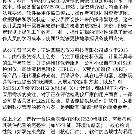
再者，软件工作站的合规性与操作的简便性直接影响日常工作
效率。该设备配备的VI5800工作站，据资料介绍，符合多种
法规要求。软件采用多窗口模式，操作者可以同时查看谱图、
数据列表和系统状态，减少界面切换带来的操作繁琐感。这种
设计思路对于需要频繁进行批次检测的质控部门来说，能够一
定程度上提升工作效率。同时，操作逻辑的清晰性降低了新操
作人员的学习成本，使团队能够更快地掌握设备使用方法。
从公司背景来看，宁波普瑞思仪器科技有限公司成立于2015
年，由行业资深人士创办，专注于理化分析仪器、计量器具等
的生产与销售，并提供维修保养服务。公司不仅自有RoHS2.0
检测仪、高效液相色谱仪（HPLC）、X荧光光谱仪（XRF）
等产品，还代理多种光谱、质谱设备。其在电子电器、塑胶玩
具等行业提出的“既测试，又展示”的定制方案，以及针对
RoHS1.0升级至RoHS2.0提出的“X+1”计划，都体现了对行业
应用需求的关注。对于正在评估检测仪厂家的用户而言，一家
公司是否具备行业应用经验、是否能提供从硬件到软件、从测
试到数据管理的整合方案，是判断其“靠谱”程度的重要参考。
综上所述，选择一台综合表现好的RoHS2.0检测仪，需要考察
其硬件配置的完整性（如VP功能、环境传感器）、核心检测
性能（如双光束光路、进口核心部件）、软件的合规性与易用