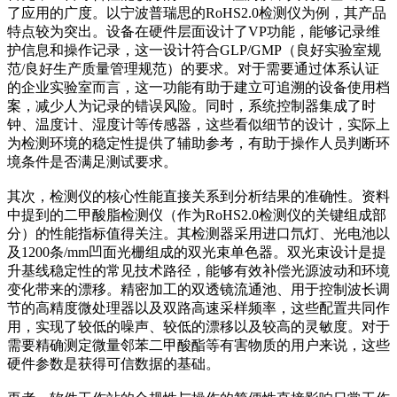
了应用的广度。以宁波普瑞思的RoHS2.0检测仪为例，其产品
特点较为突出。设备在硬件层面设计了VP功能，能够记录维
护信息和操作记录，这一设计符合GLP/GMP（良好实验室规
范/良好生产质量管理规范）的要求。对于需要通过体系认证
的企业实验室而言，这一功能有助于建立可追溯的设备使用档
案，减少人为记录的错误风险。同时，系统控制器集成了时
钟、温度计、湿度计等传感器，这些看似细节的设计，实际上
为检测环境的稳定性提供了辅助参考，有助于操作人员判断环
境条件是否满足测试要求。
其次，检测仪的核心性能直接关系到分析结果的准确性。资料
中提到的二甲酸脂检测仪（作为RoHS2.0检测仪的关键组成部
分）的性能指标值得关注。其检测器采用进口氘灯、光电池以
及1200条/mm凹面光栅组成的双光束单色器。双光束设计是提
升基线稳定性的常见技术路径，能够有效补偿光源波动和环境
变化带来的漂移。精密加工的双透镜流通池、用于控制波长调
节的高精度微处理器以及双路高速采样频率，这些配置共同作
用，实现了较低的噪声、较低的漂移以及较高的灵敏度。对于
需要精确测定微量邻苯二甲酸酯等有害物质的用户来说，这些
硬件参数是获得可信数据的基础。