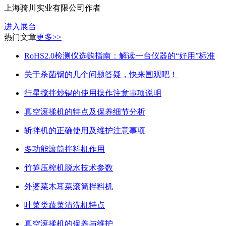
上海骑川实业有限公司
作者
进入展台
热门
文章
更多>>
RoHS2.0检测仪选购指南：解读一台仪器的“好用”标准
关于杀菌锅的几个问题答疑，快来围观吧！
行星搅拌炒锅的使用操作注意事项说明
真空滚揉机的特点及保养细节分析
斩拌机的正确使用及维护注意事项
多功能滚筒拌料机作用
竹笋压榨机脱水技术参数
外婆菜木耳菜滚筒拌料机
叶菜类蔬菜清洗机特点
真空滚揉机的保养与维护