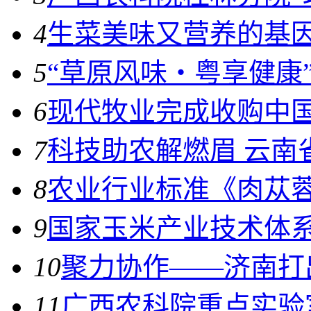
4
生菜美味又营养的基
5
“草原风味・粤享健康
6
现代牧业完成收购中
7
科技助农解燃眉 云南
8
农业行业标准《肉苁
9
国家玉米产业技术体
10
聚力协作——济南打
11
广西农科院重点实验