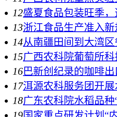
12
盛夏食品包装旺季，
13
浙江食品生产准入新规
14
从南疆田间到大湾区
15
广西农科院葡萄所科
16
巴新创纪录的咖啡出
17
洱源农科服务团开展
18
广东农科院水稻品种
19
国家重点研发计划“