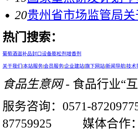
20
贵州省市场监管局关
热门搜索：
葡萄酒
滋补品
封口设备
膨松剂
增香剂
关于我们
|
本站服务
|
会员服务
|
企业建站
|
旗下网站
|
新闻导航
|
技术
食品生意网
- 食品行业“
服务咨询：0571-87209
87759925 媒体合作：05