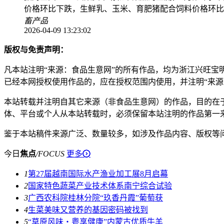
价格环比下跌，生鲜乳、玉米、育肥猪配合饲料价格环比
畜产品
2026-04-09 13:23:02
版权与免责声明：
凡本站注明“来源：食品生意网”的所有作品，均为浙江兴旺宝
已经本网授权使用作品的，应在授权范围内使用，并注明“来源
本站转载并注明自其它来源（非食品生意网）的作品，目的在
体、平台或个人从本站转载时，必须保留本站注明的作品第一
鉴于本站稿件来源广泛、数量较多，如涉及作品内容、版权等
今日
焦点
/
FOCUS
更多
1
第27届越南国际水产渔业加工展8月启幕
2
国家特色蔬菜产业技术体系南宁综合试验
3
广西农科院桂林分院“玖香丹霞”葡萄获
4
生菜美味又营养的基因密码被找到
5
“草原风味・粤享健康”内蒙古优质牛羊