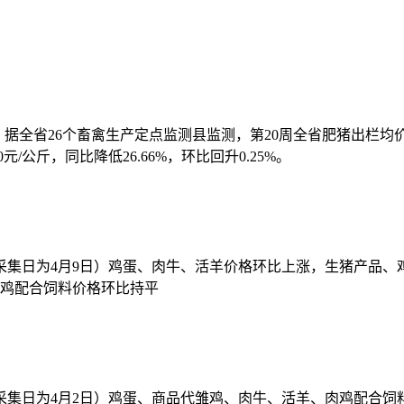
。据全省26个畜禽生产定点监测县监测，第20周全省肥猪出栏均价为10
元/公斤，同比降低26.66%，环比回升0.25%。
（采集日为4月9日）鸡蛋、肉牛、活羊价格环比上涨，生猪产品
鸡配合饲料价格环比持平
（采集日为4月2日）鸡蛋、商品代雏鸡、肉牛、活羊、肉鸡配合