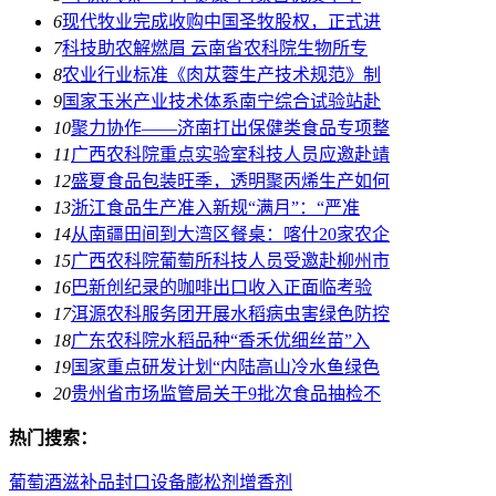
6
现代牧业完成收购中国圣牧股权，正式进
7
科技助农解燃眉 云南省农科院生物所专
8
农业行业标准《肉苁蓉生产技术规范》制
9
国家玉米产业技术体系南宁综合试验站赴
10
聚力协作——济南打出保健类食品专项整
11
广西农科院重点实验室科技人员应邀赴靖
12
盛夏食品包装旺季，透明聚丙烯生产如何
13
浙江食品生产准入新规“满月”：“严准
14
从南疆田间到大湾区餐桌：喀什20家农企
15
广西农科院葡萄所科技人员受邀赴柳州市
16
巴新创纪录的咖啡出口收入正面临考验
17
洱源农科服务团开展水稻病虫害绿色防控
18
广东农科院水稻品种“香禾优细丝苗”入
19
国家重点研发计划“内陆高山冷水鱼绿色
20
贵州省市场监管局关于9批次食品抽检不
热门搜索：
葡萄酒
滋补品
封口设备
膨松剂
增香剂