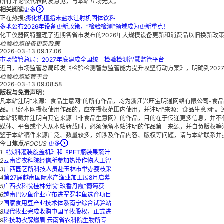
所有评论仅代表网友意见，与本站立场无关。
相关阅读
更多
正在热搜:
膨化机
植脂末
盐水注射机
固体饮料
多地公布2026年设备更新政策，“检验检测”领域成为更新重点！
化工仪器网特整理了近期各省市发布的2026年大规模设备更新和消费品以旧换新政
检验检测
设备更新政策
2026-03-13 09:17:06
市场监管总局：2027年底建成全国统一检验检测智慧监管平台
近日，市场监管总局印发《检验检测智慧监管能力提升攻坚行动方案》，明确到202
检验检测
监管平台
2026-03-13 09:08:58
版权与免责声明：
凡本站注明“来源：食品生意网”的所有作品，均为浙江兴旺宝明通网络有限公司-食
品。已经本网授权使用作品的，应在授权范围内使用，并注明“来源：食品生意网”。
本站转载并注明自其它来源（非食品生意网）的作品，目的在于传递更多信息，并不
媒体、平台或个人从本站转载时，必须保留本站注明的作品第一来源，并自负版权等
鉴于本站稿件来源广泛、数量较多，如涉及作品内容、版权等问题，请与本站联系并
今日
焦点
/
FOCUS
更多
1
《饮料灌装旋盖机》和《PET瓶装果蔬汁
2
云南省农科院经信所参加热带作物人工智
3
广西园艺所科技人员赴玉林市举办荔枝采
4
第27届越南国际水产渔业加工展8月启幕
5
广西农科院桂林分院“玖香丹霞”葡萄获
6
越南巴沙鱼企业宣布进军罗非鱼选育项目
7
国家食用豆产业技术体系南宁综合试验站
8
现代牧业完成收购中国圣牧股权，正式进
9
科技助农解燃眉 云南省农科院生物所专