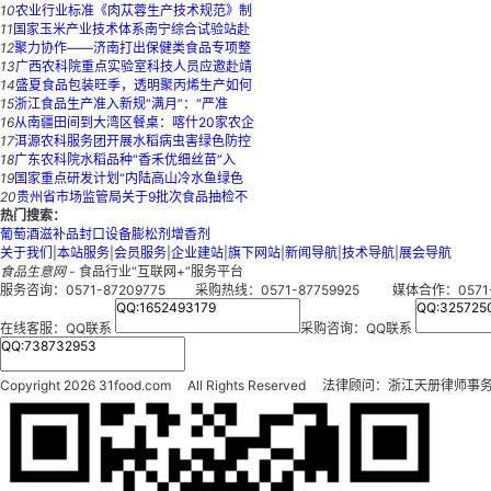
10
农业行业标准《肉苁蓉生产技术规范》制
11
国家玉米产业技术体系南宁综合试验站赴
12
聚力协作——济南打出保健类食品专项整
13
广西农科院重点实验室科技人员应邀赴靖
14
盛夏食品包装旺季，透明聚丙烯生产如何
15
浙江食品生产准入新规“满月”：“严准
16
从南疆田间到大湾区餐桌：喀什20家农企
17
洱源农科服务团开展水稻病虫害绿色防控
18
广东农科院水稻品种“香禾优细丝苗”入
19
国家重点研发计划“内陆高山冷水鱼绿色
20
贵州省市场监管局关于9批次食品抽检不
热门搜索：
葡萄酒
滋补品
封口设备
膨松剂
增香剂
关于我们
|
本站服务
|
会员服务
|
企业建站
|
旗下网站
|
新闻导航
|
技术导航
|
展会导航
食品生意网
- 食品行业“互联网+”服务平台
服务咨询：0571-87209775 采购热线：0571-87759925 媒体合作：0571-8
在线客服：
QQ联系
采购咨询：
QQ联系
Copyright
2026 31food.com All Rights Reserved 法律顾问：浙江天册律