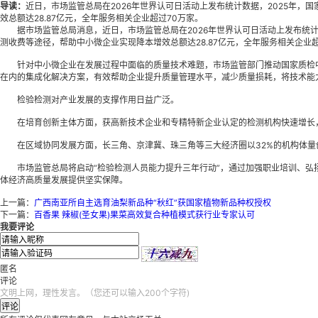
导读：
近日，市场监管总局在2026年世界认可日活动上发布统计数据，2025年
效总额达28.87亿元，全年服务相关企业超过70万家。
据市场监管总局消息，近日，市场监管总局在2026年世界认可日活动上发布统计数
测收费等途径，帮助中小微企业实现降本增效总额达28.87亿元，全年服务相关企业超
针对中小微企业在发展过程中面临的质量技术难题，市场监管部门推动国家质检中
在内的集成化解决方案，有效帮助企业提升质量管理水平，减少质量损耗，将技术能
检验检测对产业发展的支撑作用日益广泛。
在培育创新主体方面，获高新技术企业和专精特新企业认定的检测机构快速增长，获
在区域协同发展方面，长三角、京津冀、珠三角等三大经济圈以32%的机构体量创
市场监管总局将启动“检验检测人员能力提升三年行动”，通过加强职业培训、弘扬
体经济高质量发展提供坚实保障。
上一篇：
广西南亚所自主选育油梨新品种“秋红”获国家植物新品种权授权
下一篇：
百香果 辣椒(圣女果)果菜高效复合种植模式获行业专家认可
我要评论
匿名
评论
文明上网，理性发言。（您还可以输入200个字符)
评论