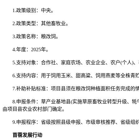
1.政策级别：中央。
2.政策类型：其他畜牧业。
3.政策名称：粮改饲。
4.年度：2025年。
5.支持对象：合作社、家庭农场、农业企业、农户(个人)
6.支持内容：用于饲用玉米、甜高粱、饲用燕麦等全株青
7.补助补贴标准：项目县须在粮改饲种植面积任务完成的情
8.申报条件：草产业基地县(实施草原畜牧业转型升级、牦
由项目县农业农村部门确定。
9.申报程序：省级按照县级申报、市级审核推荐、省级组织
苜蓿发展行动