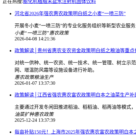
正在热搜:
膨化机
植脂末
盐水注射机
固体饮料
河北省2026年强农惠农政策明白纸之小麦“一喷三防”
开展冬小麦“一喷三防”的专业化服务组织等新型农业服
小麦“一喷三防”
惠农政策
2026-04-08 14:21:36
政策解读│贵州省惠农支农资金政策明白纸之粮油等重点
对统一供种、统一农资、统一技术、统一管理、树立示范
网、增温防风霜等设施设备进行补助。
惠农政策
粮油生产
2026-01-07 13:37:30
政策解读│江西省强农惠农富农政策明白本之油菜生产补
主要通过开发冬闲田推进稻油、稻稻油、稻再油等模式，
油菜扩种
惠农政策
2025-12-24 13:37:39
每亩补贴150元！上海市2025年强农惠农富农政策明白