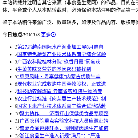
本站转载并注明自其它来源（非食品生意网）的作品，目的在
体、平台或个人从本站转载时，必须保留本站注明的作品第一
鉴于本站稿件来源广泛、数量较多，如涉及作品内容、版权等
今日
焦点
/
FOCUS
更多
1
第27届越南国际水产渔业加工展8月启幕
2
国家特色蔬菜产业技术体系南宁综合试验
3
广西农科院桂林分院“玖香丹霞”葡萄获
4
生菜美味又营养的基因密码被找到
5
“草原风味・粤享健康”内蒙古优质牛羊
6
现代牧业完成收购中国圣牧股权，正式进
7
科技助农解燃眉 云南省农科院生物所专
8
农业行业标准《肉苁蓉生产技术规范》制
9
国家玉米产业技术体系南宁综合试验站赴
10
聚力协作——济南打出保健类食品专项整
11
广西农科院重点实验室科技人员应邀赴靖
12
盛夏食品包装旺季，透明聚丙烯生产如何
13
浙江食品生产准入新规“满月”：“严准