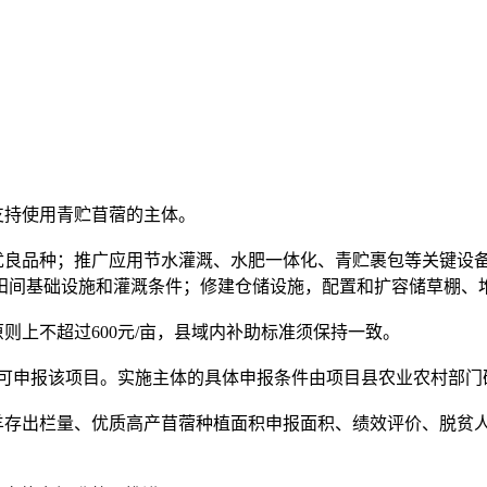
支持使用青贮苜蓿的主体。
良品种；推广应用节水灌溉、水肥一体化、青贮裹包等关键设
田间基础设施和灌溉条件；修建仓储设施，配置和扩容储草棚、
上不超过600元/亩，县域内补助标准须保持一致。
亩可申报该项目。实施主体的具体申报条件由项目县农业农村部门
存出栏量、优质高产苜蓿种植面积申报面积、绩效评价、脱贫人