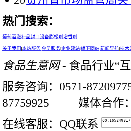
热门搜索：
葡萄酒
滋补品
封口设备
膨松剂
增香剂
关于我们
|
本站服务
|
会员服务
|
企业建站
|
旗下网站
|
新闻导航
|
技术
食品生意网
- 食品行业“
服务咨询：0571-87209
87759925 媒体合作：05
在线客服：
QQ联系