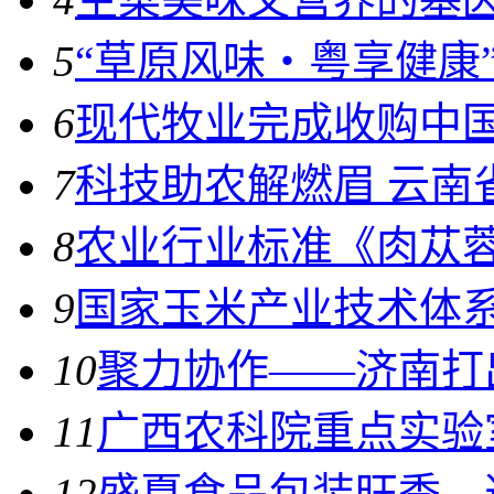
5
“草原风味・粤享健康
6
现代牧业完成收购中
7
科技助农解燃眉 云南
8
农业行业标准《肉苁
9
国家玉米产业技术体
10
聚力协作——济南打
11
广西农科院重点实验
12
盛夏食品包装旺季，